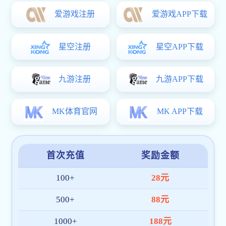
能分析为核心的数字生态平台，聚焦全球体育用户的实时信
息与多终端互动体验。平台以稳定技术架构和合规体系赢得
市场认可，深受世界杯竞猜网站推荐-世界杯(中国)用户喜
爱。
技术驱动，性能优先
平台采用自研系统架构，持续优化加载速度与数据传
输流程，通过部署全球 CDN 加速节点，实现不同地
区高速访问与高并发下的稳定运行，全面提升用户操
作流畅度。