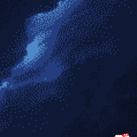
【不卡顿】
，不
即使用流量看高清直播也不会
不敷
卡，世界杯竞猜网站推荐-世界杯
(中国) 在网络优化这块做得不
错。
【跨设备流畅】
据、
家里电视、手机、平板都试过，
齐，
同账号同步没问题，体验一致性
很高。
赖之选