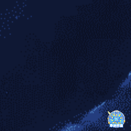
用户体验
世界杯
注重界面逻辑与操作流畅性，为用
不断拓
户带来轻松、自然的赛事互动感
受。