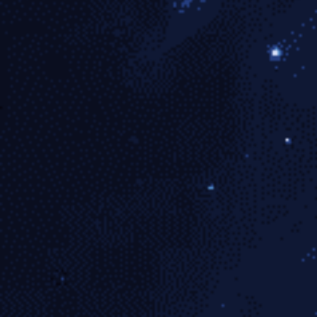
【更新快】
【系
每场比赛的进度、比分、数据都
用了
能及时同步，世界杯网站推荐 确
溃或
实在这方面很可靠。
稳才
【赛事全】
【界
五大联赛肯定有，甚至一些地方
操作
性比赛也能找到，冷门赛事也能
设置
跟。
上手
世界