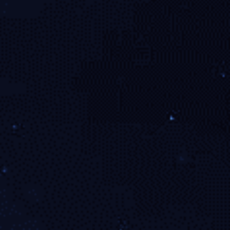
层
，降低风险隐患。