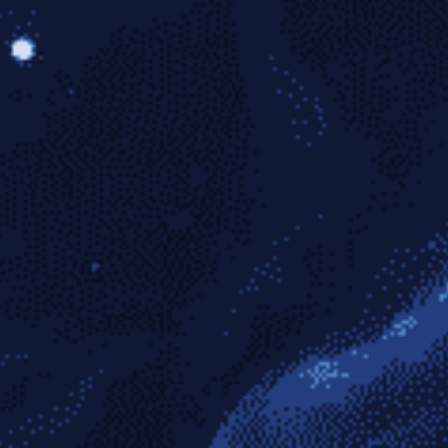
统稳】
【客服快】
快两年，几乎没遇到系统崩
小问题问客服都能迅速解决
加载失败的情况，后台做得
推脱、不拖延，处理专业还
有信心继续用。
衍，给好评。
面清晰】
【功能全】
逻辑清楚，找比赛不绕路，
不只是直播和比分，球队数
也很人性化，第一次用就能
历史战绩、技术统计全都配
。
用起来顺手。
杯网站推荐 App · 千万用户信