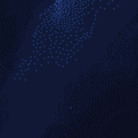
继续围绕 世界杯竞猜网站推荐-世界杯(中国) 用户的真实需求，不断提
来自各方玩家的评价“弹”了出来
每条评论都对应一份信任，覆盖平台各个维度的真实体验。
统稳】
【客服快】
快两年，几乎没遇到系统崩
小问题问客服都能迅速解决
加载失败的情况，后台做得
推脱、不拖延，处理专业还
有信心继续用。
衍，给好评。