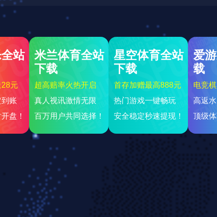
行为审计机制
记录关键行为轨迹，搭
实时异常拦截
系统对异常请求进行即
扰。
界杯网站推荐 · 版本更新历史
我们记录每次进步，只为更稳定的赛事观看与数据服务。