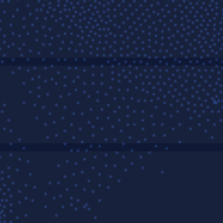
安全流程层级
访问身份控制
采用IP定位、设备识
防线。
通信加密协议
全站部署TLS协议，保
过程的完整性与保密性