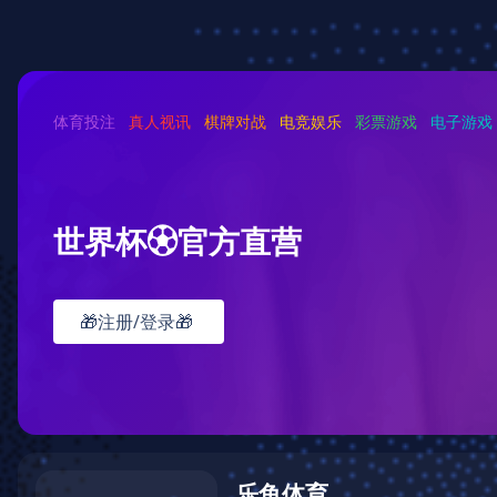
让体育更贴近你
世界杯网站推荐 APP 以用户体验为核心，支持世
国)项目，构建实时互动生态。涵盖热门赛事与数
提供个性化信息服务。
多平台兼容
社
iOS / Android / Web
关注
App Store
Google Play