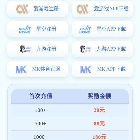
2026-05-29 22:30
132 次阅读
首页
/
体育报道
在NBA季后赛的激烈竞争中，雄鹿队与篮网队的对决
备受关注。然而，雄鹿队的明星球员字母哥因膝伤缺
席比赛，这让球迷们感到惋惜。这场比赛不仅关乎胜
负，更是双方在季后赛中的一次重要交锋。本文将从
四个方面详细阐述这场比赛的背景、字母哥缺席对雄
鹿队的影响、篮网队的应对策略以及未来展望。通过
分析这些方面，希望能够为读者呈现一个全面而深入
的赛事解读。
1、比赛背景与重要性