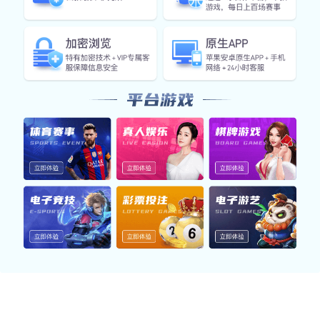
此外，他们还会通过快攻来实现快速得分。在快节奏
比赛中，二人都能迅速反应，以极快速度完成上篮或
远投，这也是他们取得高分的一部分原因。总之，无
论是投射还是突破，两位选手都展示出了超凡技艺，
让观众惊叹不已。
2、罚球习惯探讨
通常情况下，高得分往往伴随着较多的罚球机会，但
穆雷和戈登却打破了这一常规。他们似乎更倾向于通
过运动战来获取积分，而非依赖裁判判罚带来的自由
投篮。这种打法虽然增加了他们每场比赛所需付出的
体力，但同时也减少了因犯规而导致的不确定因素。
值得注意的是，穆雷本赛季整体罚球命中率并不算