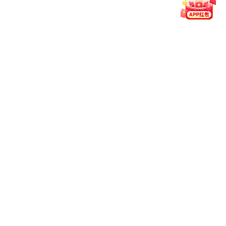
奠定基础。
4、与其他球员比较
将穆雷和戈登与联盟内其他高得分选手进行比较，可
以发现他们所展现出的独特打法并不常见。例如，以
哈登和杜兰特等明星级别选手为例，他们几乎每场比
赛都有大量罚球尝试，这使他们成为典型“造犯规”型
选手。而相比之下，穆雷和戈登则体现出一种更为积
极主动且富有侵略性的打击风格。
尽管其他顶尖选手如库里同样有着杰出的三分能力，
但库里的打法仍旧包含大量利用对方犯规创造机会。
而穆雷与戈登则完全摆脱这一模式，通过自身技能直
接寻找得分快捷通道，这一差异显著影响着比赛节奏
及结果。