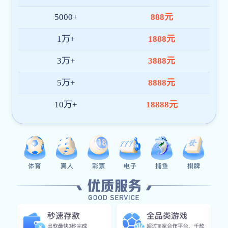
1、伊朗队世预赛表现回顾
伊朗国家足球队近年来在国际足坛逐渐崭露头角，其
在世界预选赛中的表现令人瞩目。面对激烈竞争，伊
朗队凭借稳定的发挥和优秀的团队协作，最终成功晋
级2026年世界杯。这标志着他们将连续第二次参加世
界杯赛事，为球队历史增添了新的辉煌。
在本届世界杯预选赛中，伊朗队展现出了强大的实
力。他们不仅以高水平的战术执行和优秀的个人技
术，在多个关键比赛中取得胜利，同时也展现出坚定
不移的决心与韧性。这种精神力量是球队成功的重要
因素，也为他们赢得了更多支持者。
伊朗队之所以能有如此骄人的成绩，还要归功于教练