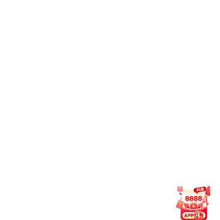
而阿斯顿维拉作为英超传统豪门，同样拥有众多忠实
球迷和丰富历史底蕴。他们不仅会在主场为球队加油
助威，更是在客场转播期间，不遗余力地为球队呐喊
助威。在这样的氛围下，即便遭遇挫折，依然会有大
量粉丝持续关注并期待未来表现。
同时，两支球队所处的位置也决定了其面临不同的发
展机遇。作为亚洲足球强国之一，伊朗正逐步提升自
己在国际舞台上的话语权；而身处竞争激烈英超联赛
中的阿斯顿维拉，则需不断提升自身实力，以争取更
好的排名和成绩。这些背景都为两支球队的发展提供
了动力来源。
4、未来展望与挑战