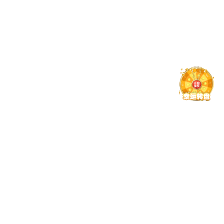
面。此外，重要球员因伤缺阵，也使得整体战斗力受
到影响，这成为了失利的一大因素。
从心理层面来看，在关键时刻未能保持冷静也是导致
失利的重要原因之一。面对压力较大的欧联杯舞台，
一些年轻球员可能未能很好地适应这种环境，而老将
则未能起到应有的引领作用。这些问题需要俱乐部及
时调整，以便更好地备战接下来的赛事。
3、两支球队背后的支持力量
无论是伊朗国家队还是阿斯顿维拉，都离不开其背后
强大的支持力量。对于伊朗来说，当地政府及足球协
会给予了巨大的政策支持与财政投入，使得球队能够
全心投入到训练与比赛之中。此外，各类赞助商也积
极参与其中，为球队提供必要资源保障。