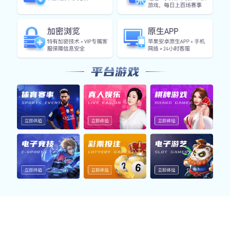
团队对于战术安排和人员调配的高效管理。在每场比
赛前，他们都进行了细致入微的准备工作，以确保球
员们能够最大限度地发挥潜力，从而顺利闯过重重关
卡，实现晋级目标。
2、维拉欧联杯失利原因分析
阿斯顿维拉近期在欧联杯小组赛中的表现却不尽如人
意，他们遭遇了一场惨痛失利。这场比赛暴露出了球
队在攻防两端存在的问题，加上临场应变能力不足，
使得原本具备实力的维拉未能把握住机会。这样的结
果让许多支持者感到失望。
具体来看，维拉在比赛中缺乏有效进攻手段，使得对
方防线压力骤减。同时，后防线的不稳固导致对手频
频制造威胁，这种反复出现的问题让球队陷入被动局