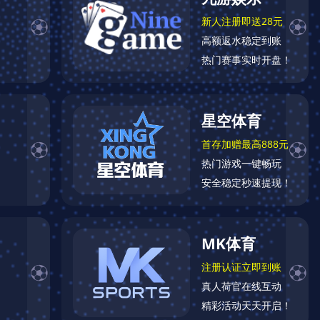
离任后可签约
主教练一职。这一消息
方面详细阐述这一事
未来展望。通过这些方