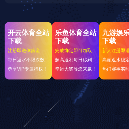
面的分析，我们可以
1、马尔科·
马尔科·席尔瓦是一位
弗顿和沃特福德期间
动著称，这与本菲卡
此外，席尔瓦在葡超
历使他对葡萄牙足球
面对即将到来的新挑
引入自己的理念，以
2、本菲卡
作为葡萄牙最具历史
季，本菲卡未能如愿