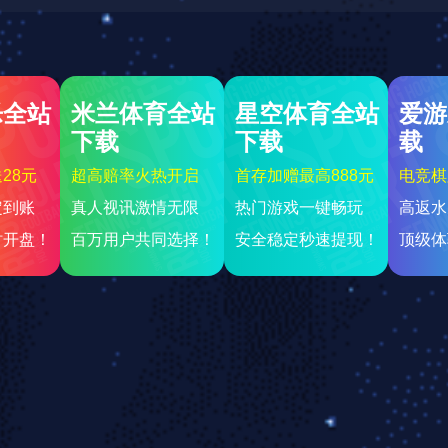
更好地理解这次潜在转会对于两位教练及本菲卡俱乐部的重要性
席尔瓦的执教背景
备受瞩目的年轻教练，他在过去几年中的表现赢得了许多球迷和
，他展现出了出色的战术素养和球队管理能力。他注重进攻足球
一贯追求的风格不谋而合。
联赛中也有过成功经历，他曾执教过里斯本竞技，并带领球队取
环境相对熟悉，有助于他在本菲卡迅速适应并产生积极影响。
战，席尔瓦需要平衡球队战术与球员特点之间的关系，在保持本
提升球队整体实力。
俱乐部的现状
和影响力的足球俱乐部之一，本菲卡近年来在国内外赛场上的竞
夺冠，这让球迷们对球队未来的发展感到担忧。因此，寻找一个