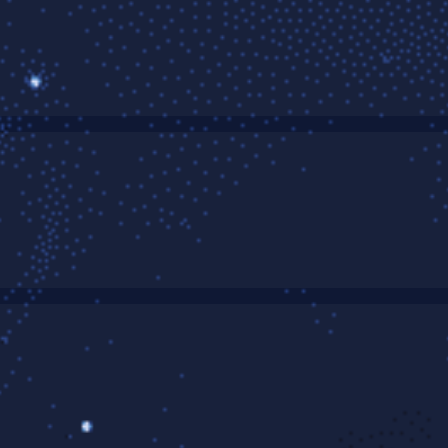
称马尔科席尔瓦即将执教本菲卡穆帅
2026-06-25 13:22
45 次阅读
首页
/
体育报道
消息，前沃特福德主帅马尔科·席尔瓦即将在本菲卡俱乐部接任
其是在现任主帅穆里尼奥可能离任的背景下。本篇文章将从四个
瓦的执教背景、本菲卡俱乐部的现状、穆里尼奥的离任影响以及