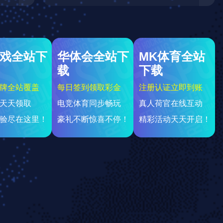
。
专家的认可。在执教埃
，以快速传递和灵活跑
得了一定成绩。这段经
菲卡传统风格的同时，
争力有所波动。上赛
能够带来改变的新主帅