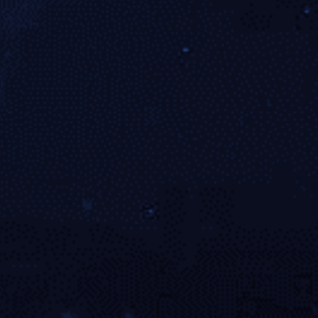
#3
#
斯谈葡萄牙世界杯历
云南玉昆与北京国安对决在即
首发阵
-30
推荐
2026-06-26
推荐