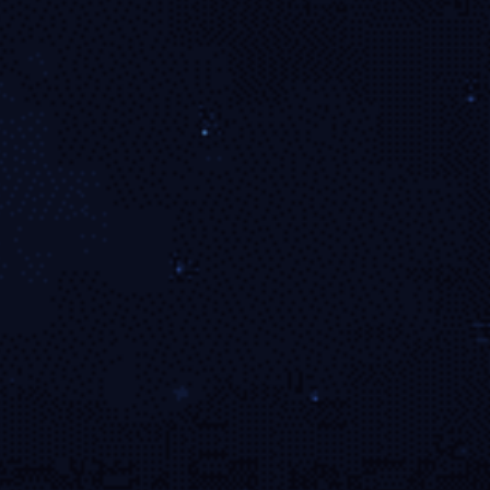
4
苏亚雷斯在社交媒体上祝贺巴
萨夺冠
2026-06-14
推荐