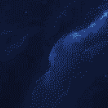
便让球队尽快进入状态。此外，这样的大换血过程也难免会出现
能够顺利过渡至新的教练团队，也许能为本菲卡注入新的活力，
如何处理好与穆里尼奥之间的人际关系，也是新老交替过程中不
望与可能性
繁，人们开始关注马尔科·席尔瓦是否真的能够成为本菲卡的新
带来全新的战术思维，为队伍注入活力。同时，对于年轻球员的
在竞技场上的表现。
很多变数。从更宏观层面来看，本菲卡希望通过这一变动重塑品
也要考虑如何继续吸引赞助商支持，为投入提供保障。这些都是
。
马尔科·席尔瓦还是对于本菲卡来说，这都是一个充满机会与挑