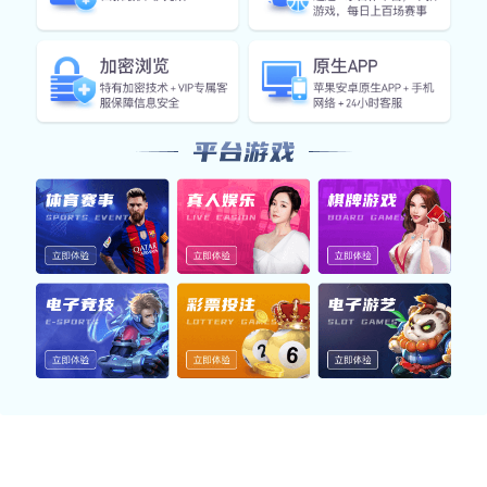
然而，对于这样两位优质球员来说，他们所需支付的
转会费无疑是巨大的。在评估他们价值时，不仅要考
虑他们目前所展现出的实力，也要放眼未来的发展潜
力。因此，在确定是否引进这两名球员之前，需要进
行全面细致的数据分析，以确保投资回报率最大化。
2、巴萨财政状况概述
近年来，巴萨面临着严峻的财政危机，俱乐部债务累
积严重，这使得他们在转会市场上不得不谨慎行事。
尽管俱乐部已经采取了一系列措施来削减开支，包括
降低球员薪资及减少不必要开支，但整体财务状况依
然不容乐观。因此，在考虑引进新球员时，必须充分
评估自身经济实力。
此外，由于西甲联赛对俱乐部财政健康有严格规定，