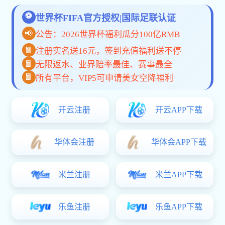
巴萨关注小蜘蛛佩德罗与奥斯梅恩
转会费能否承受尚待观察