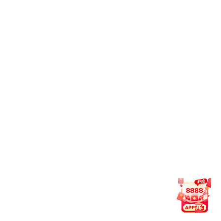
每一次签约都必须经过深思熟虑。尤其是在当前经济
形势下，更是需要科学规划，以确保投入产出比合
理。这不仅关乎短期成绩，也关系到长期发展战略。
同时，引入优秀的新援可以提升球队竞争力，并激励
现有队员争取更好表现。但是，如果投入过大而造成
财务压力，将可能导致更严重的问题。例如，一旦无
法按时偿还债务，将直接影响到俱乐部运作，因此平
衡即是一种智慧。
因此，在评估佩德罗与奥斯梅恩等目标球员时，不仅
要看他们当下状态，更需要考虑其未来可塑性以及合
适程度。只有找到真正契合球队需求的人选，才能让
投资带来最大的效益，而不是成为负担。