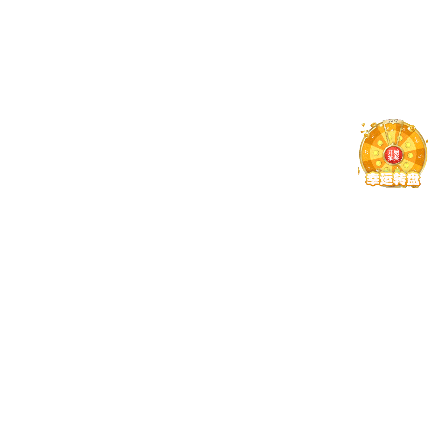
超出预算可能导致严重后果。因此，即便是像巴萨这
样的豪门俱乐部，也需要仔细计算每笔转会费用，以
免因财务失误陷入更深困境。这对于想要引进佩德罗
与奥斯梅恩而言，无疑是一个严峻考验。
不过，有些专家认为，通过出售一些替补球员或青训
产品来获取资金，将有助于缓解当前局势。如果俱乐
部能够顺利完成这些交易，那么引进佩德罗与奥斯梅
恩就变得相对可行。然而，这样做也存在一定风险，
因为新加入球员未必能立刻适应球队体系，需要时间
去磨合。
3、引援决策的重要性
在足球领域，引援决策直接影响到球队整体实力及未
来发展。因此，对于像巴萨这样的顶级俱乐部来说，