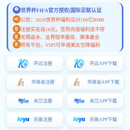
独行侠状元弗拉格荣膺年度最佳新
秀成NBA历史第二年轻得主