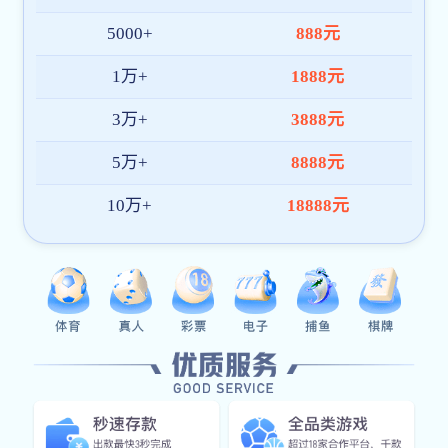
秀，他不仅在数据上交出了令人满意的答卷，更是在
关键时刻屡次站出来帮助球队。他场均得分突破20
分，并且在助攻和篮板方面也有着不俗的数据。这些
数字不仅为他赢得了最佳新秀称号，也让他在众多老
将中脱颖而出。
除了常规赛的数据外，弗拉格还在季后赛中展现了他
的巨大潜力。在面对强敌时，他能够保持冷静，做出
明智决策，为球队创造机会。他的一系列精彩进球以
及关键时刻的防守，让人们看到了他身上潜藏的巨大
能量。这种能力使得他不仅仅是一名优秀的新秀，更
是球队未来的重要支柱。
此外，弗拉格在场上的比赛意识与团队配合也值得称
道。他能够迅速理解教练战术并付诸实践，这对于一