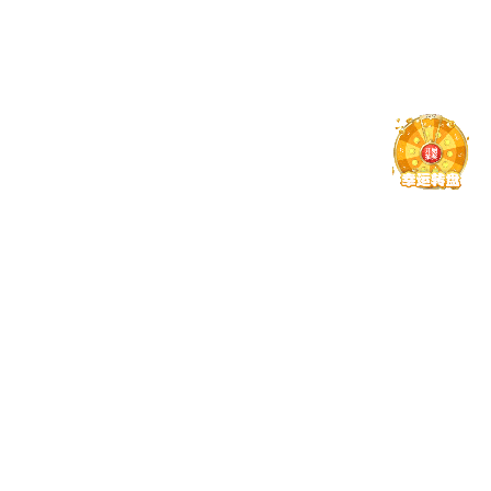
持球能力，队友们获得更多轻松得分机会，使整体进
攻效率显著提高。
随着时间推移，可以预见的是，在未来几个赛季中，
弗拉格将继续扮演重要角色，引领独行侠向更高目标
迈进。他所展现出的领导才能以及无畏拼搏精神，将
鼓舞年轻球员不断成长，为球队注入新的动力。
3、技术特点解析
技艺精湛是评判一名优秀篮球运动员的重要标准，而
弗拉格则具备多项突出的技术特长。他拥有灵活迅猛
的运球能力，不仅能轻松摆脱防守，还能够快速转换
节奏，使对手难以适应。此外，他精准的投篮技巧使
其成为威胁三分线外的重要射手，这样全方位的发展
令其进攻端威胁十足。